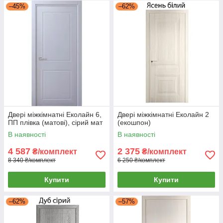
–45%
–62%
Двері міжкімнатні Еколайн 6,
Двері міжкімнатні Еколайн 2
ПП плівка (матові), сірий мат
(екошпон)
В наявності
В наявності
4 587
2 375
₴/комплект
₴/комплект
8 340 ₴/комплект
6 250 ₴/комплект
Купити
Купити
–62%
–57%