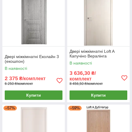
Двері міжкімнатні Loft A
Капучіно Вералінга
Двері міжкімнатні Еколайн 3
(екошпон)
В наявності
В наявності
3 636,30
₴/
2 375
₴/комплект
комплект
6 250 ₴/комплект
8 456,50 ₴/комплект
Купити
Купити
–57%
–59%