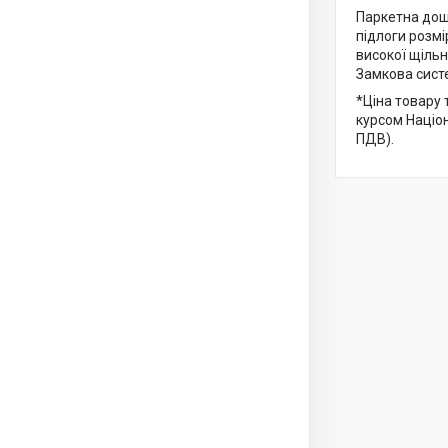
Паркетна дошк
підлоги розмі
високої щільн
Замкова систе
*Ціна товару 
курсом Націо
ПДВ).