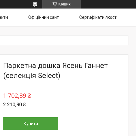
Кошик
акти
Офіційний сайт
Сертифікати якості
Паркетна дошка Ясень Ганнет
(селекція Select)
1 702,39 ₴
2 210,90 ₴
Купити