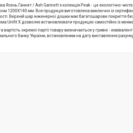
а Ясень Ганнет / Ash Gannett з колекція Peak - це екологічно чист
ром 1200Х140 мм. Вся продукція виготовлена ​​виключно із сертифі
ості. Верхній шар інженерної дошки має багатошарове покриття бе
ма Unifit X дозволяє встановлювати продукцію самостійно із мінім
та вартість окремої партії товару визначається у гривні - еквівалент
нального банку України, встановленим на дату виставлення рахунку