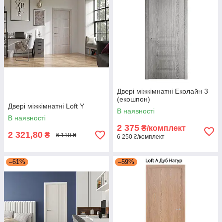
Двері міжкімнатні Еколайн 3
(екошпон)
Двері міжкімнатні Loft Y
В наявності
В наявності
2 375
₴/комплект
2 321,80
₴
6 110 ₴
6 250 ₴/комплект
–61%
–59%