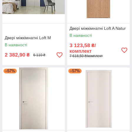
Двері міжкімнатні Loft A Natur
В наявності
Двері міжкімнатні Loft М
В наявності
3 123,58
₴/
комплект
2 382,90
₴
6 110 ₴
7 618,50 ₴/комплект
–57%
–57%