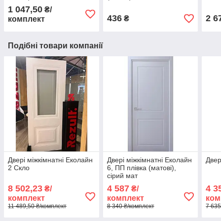
1 047,50
₴/
436
2 6
₴
комплект
Подібні товари компанії
Двері міжкімнатні Еколайн
Двері міжкімнатні Еколайн
Двер
2 Скло
6, ПП плівка (матові),
сірий мат
8 502,23
4 587
4 3
₴/
₴/
комплект
комплект
ком
11 489,50 ₴/комплект
8 340 ₴/комплект
7 635