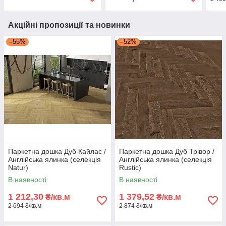
Акційні пропозиції та новинки
–55%
–52%
Паркетна дошка Дуб Кайлас /
Паркетна дошка Дуб Трівор /
Англійська ялинка (селекція
Англійська ялинка (селекція
Natur)
Rustic)
В наявності
В наявності
1 212,30
1 379,52
₴/кв.м
₴/кв.м
2 694 ₴/кв.м
2 874 ₴/кв.м