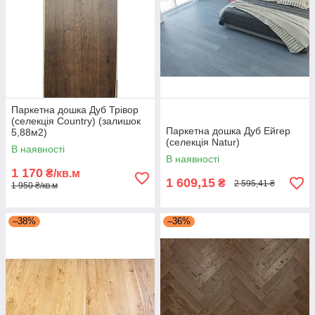
Паркетна дошка Дуб Трівор
(селекція Country) (залишок
Паркетна дошка Дуб Ейгер
5,88м2)
(селекція Natur)
В наявності
В наявності
1 170
₴/кв.м
1 609,15
₴
2 595,41 ₴
1 950 ₴/кв.м
–38%
–36%