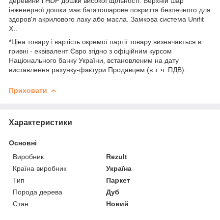
деревини і HDF дошки високої щільності. Верхній шар
інженерної дошки має багатошарове покриття безпечного для
здоров'я акрилового лаку або масла. Замкова система Unifit
X..
*Ціна товару і вартість окремої партії товару визначається в
гривні - еквівалент Євро згідно з офіційним курсом
Національного банку України, встановленим на дату
виставлення рахунку-фактури Продавцем (в т. ч. ПДВ).
Приховати
Характеристики
Основні
Виробник
Rezult
Країна виробник
Україна
Тип
Паркет
Порода дерева
Дуб
Стан
Новий