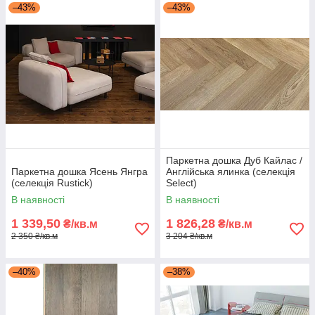
–43%
–43%
Паркетна дошка Дуб Кайлас /
Паркетна дошка Ясень Янгра
Англійська ялинка (селекція
(селекція Rustick)
Select)
В наявності
В наявності
1 339,50
1 826,28
₴/кв.м
₴/кв.м
2 350 ₴/кв.м
3 204 ₴/кв.м
–40%
–38%