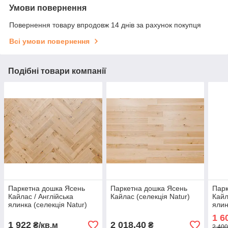
Умови повернення
Повернення товару впродовж 14 днів за рахунок покупця
Всі умови повернення
Подібні товари компанії
Паркетна дошка Ясень
Паркетна дошка Ясень
Парк
Кайлас / Англійська
Кайлас (селекція Natur)
Кайл
ялинка (селекція Natur)
ялин
1 6
1 922
2 018,40
₴/кв.м
₴
2 400