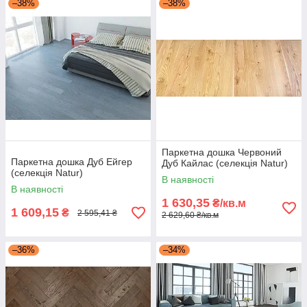
–38%
–38%
Паркетна дошка Червоний
Паркетна дошка Дуб Ейгер
Дуб Кайлас (селекція Natur)
(селекція Natur)
В наявності
В наявності
1 630,35
₴/кв.м
1 609,15
₴
2 595,41 ₴
2 629,60 ₴/кв.м
–36%
–34%