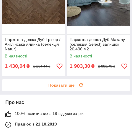
Паркетна дошка Дуб Трівор /
Паркетна дошка Дуб Макалу
Англійська ялинка (селекція
(селекція Select) залишок
Natur)
26,496 м2
В наявності
В наявності
1 430,04
1 903,30
₴
₴
2 234,44 ₴
2 883,79 ₴
Показати ще
Про нас
100% позитивних з 19 відгуків за рік
Працює з 21.10.2019