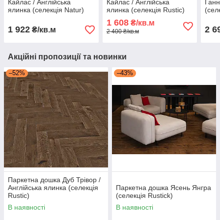
Кайлас / Англійська
Кайлас / Англійська
Ганн
ялинка (селекція Natur)
ялинка (селекція Rustic)
(сел
1 608
₴/кв.м
1 922
2 6
₴/кв.м
2 400 ₴/кв.м
Акційні пропозиції та новинки
–52%
–43%
Паркетна дошка Дуб Трівор /
Англійська ялинка (селекція
Паркетна дошка Ясень Янгра
Rustic)
(селекція Rustick)
В наявності
В наявності