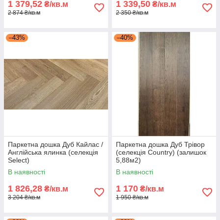
1 379,52
1 339,50
₴/кв.м
₴/кв.м
2 874 ₴/кв.м
2 350 ₴/кв.м
–43%
–40%
Паркетна дошка Дуб Кайлас /
Паркетна дошка Дуб Трівор
Англійська ялинка (селекція
(селекція Country) (залишок
Select)
5,88м2)
В наявності
В наявності
1 826,28
1 170
₴/кв.м
₴/кв.м
3 204 ₴/кв.м
1 950 ₴/кв.м