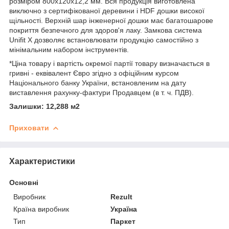
розміром 800х120х12,2 мм. Вся продукція виготовлена ​​
виключно з сертифікованої деревини і HDF дошки високої
щільності. Верхній шар інженерної дошки має багатошарове
покриття безпечного для здоров'я лаку. Замкова система
Unifit X дозволяє встановлювати продукцію самостійно з
мінімальним набором інструментів.
*Ціна товару і вартість окремої партії товару визначається в
гривні - еквівалент Євро згідно з офіційним курсом
Національного банку України, встановленим на дату
виставлення рахунку-фактури Продавцем (в т. ч. ПДВ).
Залишки: 12,288 м2
Приховати
Характеристики
Основні
Виробник
Rezult
Країна виробник
Україна
Тип
Паркет