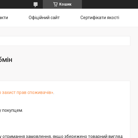
Кошик
акти
Офіційний сайт
Сертифікати якості
бмін
о захист прав споживачів»
.
у покупцем.
ту отримання замовлення, якщо збережено товарний вигляд 