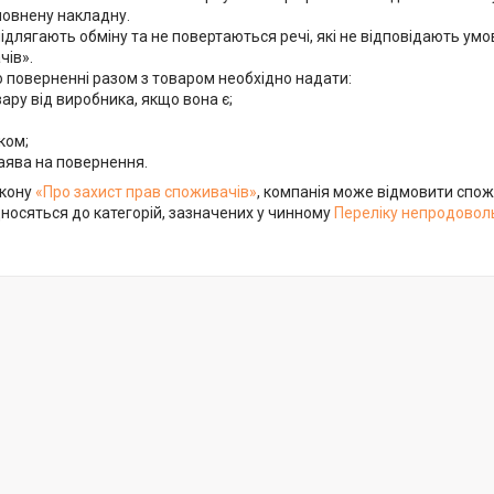
овнену накладну.

ідлягають обміну та не повертаються речі, які не відповідають умо
ів».

о поверненні разом з товаром необхідно надати:

вару від виробника, якщо вона є;

ком;

аява на повернення.
акону
«Про захист прав споживачів»
, компанія може відмовити спожи
носяться до категорій, зазначених у чинному
Переліку непродоволь