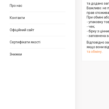
та додано зап
Про нас
Важливо: не п
прав споживач
При обміні аб
Контакти
- упаковку то
- чек;

Офіційний сайт
- бірку з цінни
- заповнена з
Сертифікати якості
Відповідно з
якщо вони від
та обміну
.
Знижки