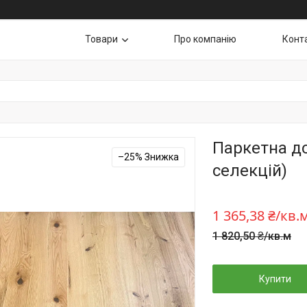
Товари
Про компанію
Конт
Паркетна д
–25%
селекцій)
1 365,38 ₴/кв.
1 820,50 ₴/кв.м
Купити