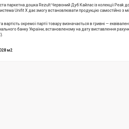
ста паркетна дошка Rezult Червоний Дуб Кайлас із колекції Peak д
истема Unifit X дає змогу встановлювати продукцію самостійно з 
та вартість окремої партії товару визначається в гривні — еквівален
нального банку України, встановленому на дату виставлення раху
).
028 м2