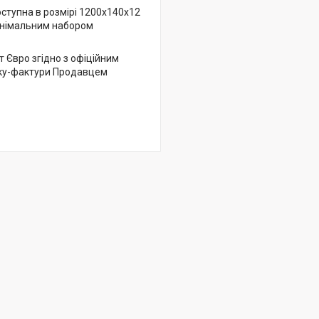
оступна в розмірі 1200х140х12
мінімальним набором
т Євро згідно з офіційним
нку-фактури Продавцем