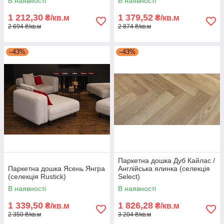
В наявності
В наявності
1 212,30
1 379,52
₴/кв.м
₴/кв.м
2 694 ₴/кв.м
2 874 ₴/кв.м
–43%
–43%
Паркетна дошка Дуб Кайлас /
Паркетна дошка Ясень Янгра
Англійська ялинка (селекція
(селекція Rustick)
Select)
В наявності
В наявності
1 339,50
1 826,28
₴/кв.м
₴/кв.м
2 350 ₴/кв.м
3 204 ₴/кв.м