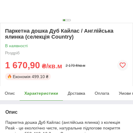
Паркетна дошка Дуб Кайлас / Англійська
ялинка (селекція Country)
В наявності
Роздріб
1 670,90
₴/кв.м
2 170 ₴/кв.м
Економія
499.10 ₴
Опис
Характеристики
Доставка
Оплата
Умови 
Опис
Паркетна дошка Дуб Кайлас (англійська ялинка) з колекція
Peak - це екологічно чисте, натуральне підлогове покриття