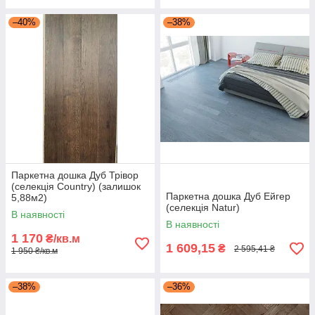
–40%
–38%
Паркетна дошка Дуб Трівор
(селекція Country) (залишок
Паркетна дошка Дуб Ейгер
5,88м2)
(селекція Natur)
В наявності
В наявності
1 170
₴/кв.м
1 609,15
₴
2 595,41 ₴
1 950 ₴/кв.м
–38%
–36%