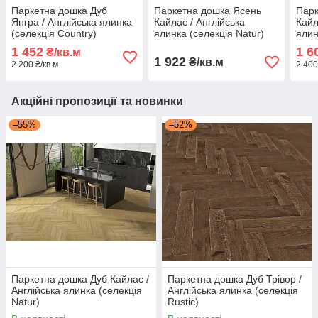
Паркетна дошка Дуб
Паркетна дошка Ясень
Парк
Янгра / Англійська ялинка
Кайлас / Англійська
Кайл
(селекція Country)
ялинка (селекція Natur)
ялин
1 452
1 6
₴/кв.м
1 922
₴/кв.м
2 200 ₴/кв.м
2 400
Акційні пропозиції та новинки
–55%
–52%
Паркетна дошка Дуб Кайлас /
Паркетна дошка Дуб Трівор /
Англійська ялинка (селекція
Англійська ялинка (селекція
Natur)
Rustic)