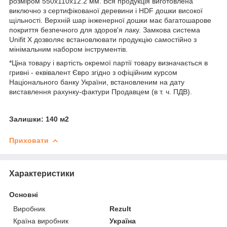
розміром 550х110х12.2 мм. Вся продукція виготовлена ​​
виключно з сертифікованої деревини і HDF дошки високої
щільності. Верхній шар інженерної дошки має багатошарове
покриття безпечного для здоров'я лаку. Замкова система
Unifit X дозволяє встановлювати продукцію самостійно з
мінімальним набором інструментів.
*Ціна товару і вартість окремої партії товару визначається в
гривні - еквівалент Євро згідно з офіційним курсом
Національного банку України, встановленим на дату
виставлення рахунку-фактури Продавцем (в т. ч. ПДВ).
Залишки: 140 м2
Приховати
Характеристики
Основні
Виробник
Rezult
Країна виробник
Україна