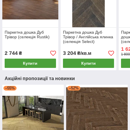
Паркетна дошка Дуб
Паркетна дошка Дуб
Парк
Трівор (селекція Rustik)
Трівор / Англійська ялинка
дошк
(селекція Select)
(сел
1 6
2 744
3 204
₴
₴/кв.м
1 800
Купити
Купити
Акційні пропозиції та новинки
–55%
–52%