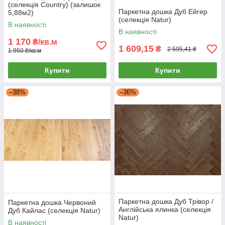
(селекція Country) (залишок
Паркетна дошка Дуб Ейгер
5,88м2)
(селекція Natur)
В наявності
В наявності
1 170
₴/кв.м
1 609,15
₴
2 595,41 ₴
1 950 ₴/кв.м
Купити
Купити
–38%
–36%
Паркетна дошка Дуб Трівор /
Паркетна дошка Червоний
Англійська ялинка (селекція
Дуб Кайлас (селекція Natur)
Natur)
В наявності