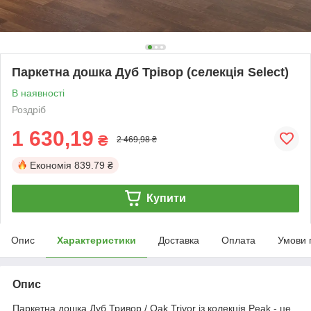
Паркетна дошка Дуб Трівор (селекція Select)
В наявності
Роздріб
1 630,19
₴
2 469,98 ₴
Економія
839.79 ₴
Купити
Опис
Характеристики
Доставка
Оплата
Умови 
Опис
Паркетна дошка Дуб Тривор / Oak Trivor із колекція Peak - це