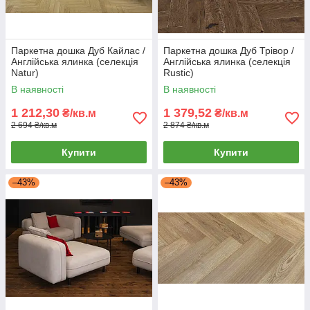
Паркетна дошка Дуб Кайлас /
Паркетна дошка Дуб Трівор /
Англійська ялинка (селекція
Англійська ялинка (селекція
Natur)
Rustic)
В наявності
В наявності
1 212,30
1 379,52
₴/кв.м
₴/кв.м
2 694 ₴/кв.м
2 874 ₴/кв.м
Купити
Купити
–43%
–43%