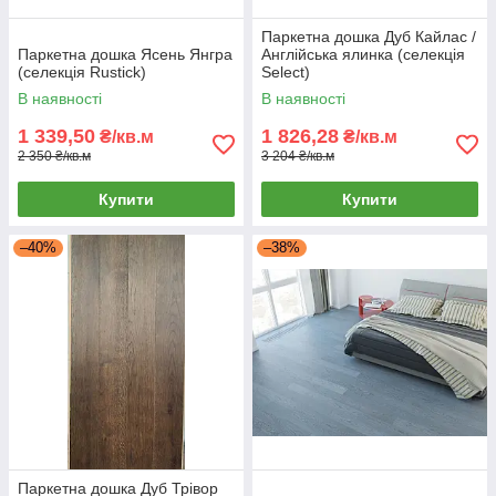
Паркетна дошка Дуб Кайлас /
Паркетна дошка Ясень Янгра
Англійська ялинка (селекція
(селекція Rustick)
Select)
В наявності
В наявності
1 339,50
1 826,28
₴/кв.м
₴/кв.м
2 350 ₴/кв.м
3 204 ₴/кв.м
Купити
Купити
–40%
–38%
Паркетна дошка Дуб Трівор