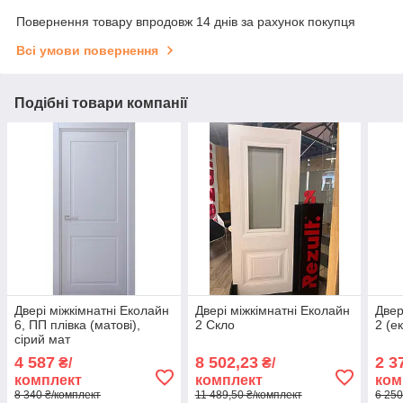
Повернення товару впродовж 14 днів за рахунок покупця
Всі умови повернення
Подібні товари компанії
Двері міжкімнатні Еколайн
Двері міжкімнатні Еколайн
Двер
6, ПП плівка (матові),
2 Скло
2 (е
сірий мат
4 587
8 502,23
2 3
₴/
₴/
комплект
комплект
ком
8 340 ₴/комплект
11 489,50 ₴/комплект
6 250