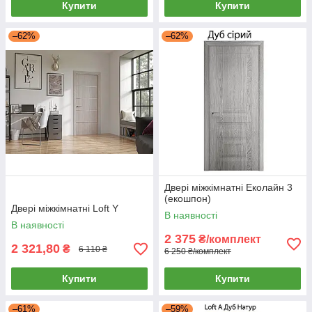
Купити
Купити
–62%
–62%
Двері міжкімнатні Еколайн 3
(екошпон)
Двері міжкімнатні Loft Y
В наявності
В наявності
2 375
₴/комплект
2 321,80
₴
6 110 ₴
6 250 ₴/комплект
Купити
Купити
–61%
–59%