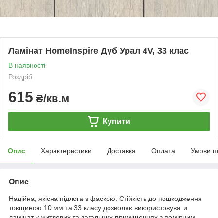
Ламінат HomeInspire Дуб Урал 4V, 33 клас
В наявності
Роздріб
615
₴/кв.м
Купити
Опис
Характеристики
Доставка
Оплата
Умови п
Опис
Надійна, якісна підлога з фаскою. Стійкість до пошкодження
товщиною 10 мм та 33 класу дозволяє використовувати
ламінат у житлових та загальних приміщеннях з помірним