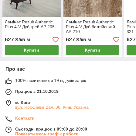
Ламінат Rezult Authentic
Ламінат Rezult Authentic
Ламі
Plus 4-V Дуб грей AP 205
Plus 4-V Дуб балтійський
Plus
AP 210
321
627
627
627
₴/кв.м
₴/кв.м
Купити
Купити
Про нас
100% позитивних з 19 відгуків за рік
Працює з 21.10.2019
м. Київ
вул. Ярославів Вал, 38, Київ, Україна
Контакти
Сьогодні працює з 09:00 до 20:00
Показати весь графік роботи