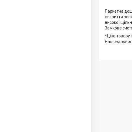
Паркетна дошк
покриття розм
високої щільн
Замкова систе
*Ціна товару 
Національного