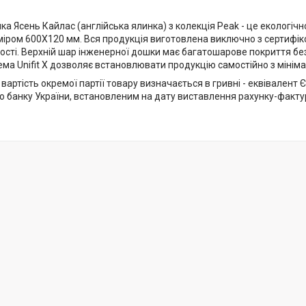
а Ясень Кайлас (англійська ялинка) з колекція Peak - це екологічн
іром 600Х120 мм. Вся продукція виготовлена ​​виключно з сертифік
ості. Верхній шар інженерної дошки має багатошарове покриття бе
ма Unifit X дозволяє встановлювати продукцію самостійно з мінім
і вартість окремої партії товару визначається в гривні - еквівалент 
 банку України, встановленим на дату виставлення рахунку-фактур