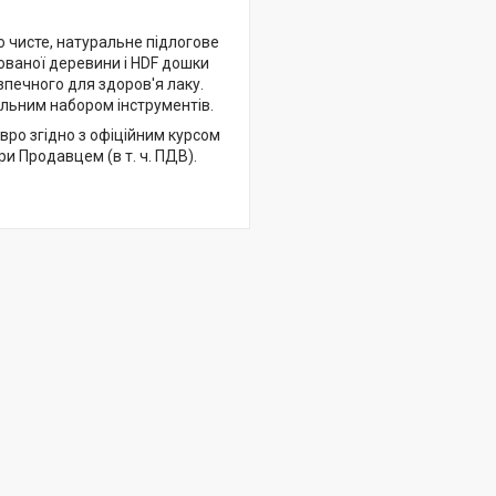
о чисте, натуральне підлогове
ованої деревини і HDF дошки
зпечного для здоров'я лаку.
альним набором інструментів.
Євро згідно з офіційним курсом
и Продавцем (в т. ч. ПДВ).