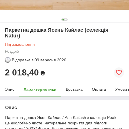
Паркетна дошка Ясень Кайлас (селекція
Natur)
Під замовлення
Роздріб
Відправка з
09 вересня 2026
2 018,40
₴
Опис
Характеристики
Доставка
Оплата
Умови 
Опис
Паркетна дошка Ясен Кайлас / Ash Kailash з колекція Peak -
це екологічно чисте, натуральне покриття для підлоги
розміром 1200Х140 мм. Вся продукція виготовлена ​​виключно