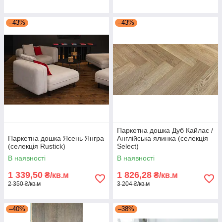
–43%
–43%
Паркетна дошка Дуб Кайлас /
Паркетна дошка Ясень Янгра
Англійська ялинка (селекція
(селекція Rustick)
Select)
В наявності
В наявності
1 339,50
1 826,28
₴/кв.м
₴/кв.м
2 350 ₴/кв.м
3 204 ₴/кв.м
–40%
–38%