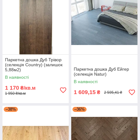
Паркетна дошка Дуб Трівор
(селекція Country) (залишок
Паркетна дошка Дуб Ейгер
5,88м2)
(селекція Natur)
В наявності
В наявності
1 170
₴/кв.м
1 609,15
₴
2 595,41 ₴
1 950 ₴/кв.м
–38%
–36%