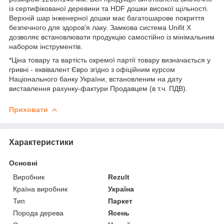
із сертифікованої деревини та HDF дошки високої щільності.
Верхній шар інженерної дошки має багатошарове покриття
безпечного для здоров'я лаку. Замкова система Unifit X
дозволяє встановлювати продукцію самостійно із мінімальним
набором інструментів.
*Ціна товару та вартість окремої партії товару визначається у
гривні - еквівалент Євро згідно з офіційним курсом
Національного банку України, встановленим на дату
виставлення рахунку-фактури Продавцем (в т.ч. ПДВ).
Приховати
Характеристики
Основні
Виробник
Rezult
Країна виробник
Україна
Тип
Паркет
Порода дерева
Ясень