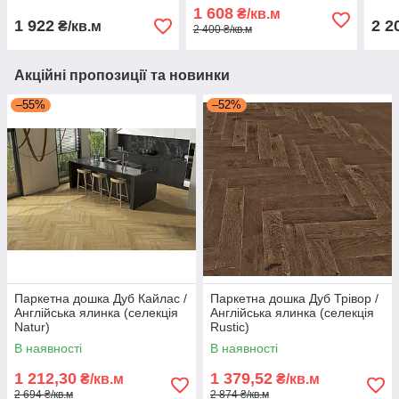
1 608
₴/кв.м
1 922
2 2
₴/кв.м
2 400 ₴/кв.м
Акційні пропозиції та новинки
–55%
–52%
Паркетна дошка Дуб Кайлас /
Паркетна дошка Дуб Трівор /
Англійська ялинка (селекція
Англійська ялинка (селекція
Natur)
Rustic)
В наявності
В наявності
1 212,30
1 379,52
₴/кв.м
₴/кв.м
2 694 ₴/кв.м
2 874 ₴/кв.м