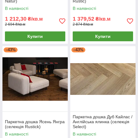
Natur)
Rustic)
В наявності
В наявності
1 212,30
1 379,52
₴/кв.м
₴/кв.м
2 694 ₴/кв.м
2 874 ₴/кв.м
Купити
Купити
–43%
–43%
Паркетна дошка Дуб Кайлас /
Паркетна дошка Ясень Янгра
Англійська ялинка (селекція
(селекція Rustick)
Select)
В наявності
В наявності