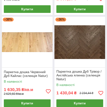
Купити
Купити
–38%
–36%
Паркетна дошка Дуб Трівор /
Паркетна дошка Червоний
Англійська ялинка (селекція
Дуб Кайлас (селекція Natur)
Natur)
В наявності
В наявності
1 630,35
₴/кв.м
1 430,04
₴
2 234,44 ₴
2 629,60 ₴/кв.м
Купити
Купити