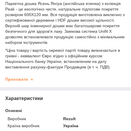
Паркетна дошка Ясень Янгра (англійська ялинка) з колекція
Peak - це екологічно чисте, натуральне підлогове покриття
розміром 600Х120 мм. Вся продукція виготовлена ​​виключно з
сертифікованої деревини і HDF дошки високої щільності.
Верхній шар інженерної дошки має багатошарове покриття
безпечного для здоров'я лаку. Замкова система Unifit X
дозволяє встановлювати продукцію самостійно з мінімальним
набором інструментів.
*Ціна товару і вартість окремої партії товару визначається в
гривні - еквівалент Євро згідно з офіційним курсом
Національного банку України, встановленим на дату
виставлення рахунку-фактури Продавцем (в т. ч. ПДВ).
Приховати
Характеристики
Основні
Виробник
Rezult
Країна виробник
Україна