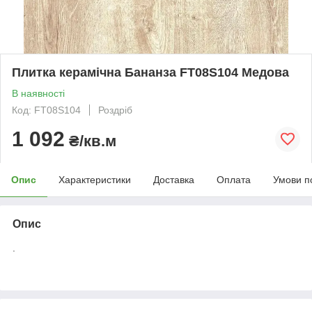
Плитка керамічна Бананза FT08S104 Медова
В наявності
Код: FT08S104
Роздріб
1 092
₴/кв.м
Опис
Характеристики
Доставка
Оплата
Умови п
Опис
.