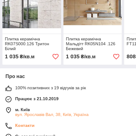
Плитка керамічна
Плитка керамічна
Плит
RK07S000.126 Тритон
Мальдітт RK05N104 .126
FT11
Білий
Бежевий
1 035
1 035
808
₴/кв.м
₴/кв.м
Про нас
100% позитивних з 19 відгуків за рік
Працює з 21.10.2019
м. Київ
вул. Ярославів Вал, 38, Київ, Україна
Контакти