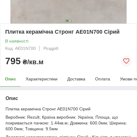
Плитка керамічна Стронг АЕ01N700 Сірий
В наявності
Код: АЕ01N700
Роздріб
795
₴/кв.м
Опис
Характеристики
Доставка
Оплата
Умови п
Опис
Плитка керамічна Стронг АЕ01N700 Сірий
Виробник: Rezult; Країна виробник: Україна; Площа, що
покривається пачкою: 1.44кв.м; Довжина: 600.0мм; Ширина:
600.0мм; Товщина: 9.5мм
Додаткові характеристики. відтінок: Сірий ; Кількість в упаковці: