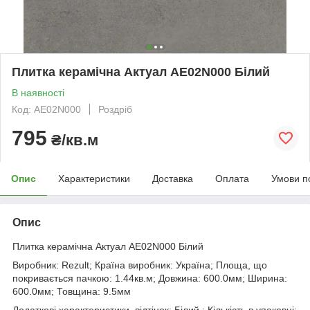
Плитка керамічна Актуал АЕ02N000 Білий
В наявності
Код: АЕ02N000
Роздріб
795
₴/кв.м
Опис
Характеристики
Доставка
Оплата
Умови п
Опис
Плитка керамічна Актуал АЕ02N000 Білий
Виробник: Rezult; Країна виробник: Україна; Площа, що
покривається пачкою: 1.44кв.м; Довжина: 600.0мм; Ширина:
600.0мм; Товщина: 9.5мм
Додаткові характеристики. відтінок: Білий ; Кількість в упаковці: