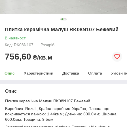
Плитка керамічна Малуш RK08N107 Бежевий
В наявності
Код: RK08N107
Роздріб
756,60
₴/кв.м
Опис
Характеристики
Доставка
Оплата
Умови п
Опис
Плитка керамічна Малуш RK08N107 Бежевий
Виробник: Rezult; Країна виробник: Україна; Площа, що
покривається пачкою: 1.44кв.м; Довжина: 600.0мм; Ширина:
600.0мм; Товщина: 9.5мм
Додаткові характеристики. відтінок: Бежевий ; Кількість в