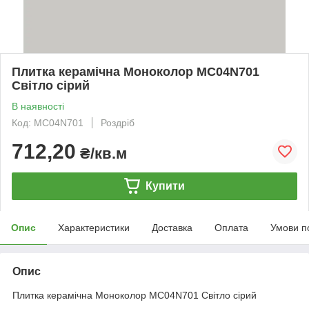
Плитка керамічна Моноколор MC04N701
Світло сірий
В наявності
Код: MC04N701
Роздріб
712,20
₴/кв.м
Купити
Опис
Характеристики
Доставка
Оплата
Умови п
Опис
Плитка керамічна Моноколор MC04N701 Світло сірий