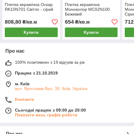
Плитка керамічна Оскар
Плитка керамічна
Плит
RK10N701 Світло - сірий
Моноколор MC02N100
Мон
Бежевий
Сіри
808,80
654
712
₴/кв.м
₴/кв.м
Купити
Купити
Про нас
100% позитивних з 19 відгуків за рік
Працює з 21.10.2019
м. Київ
вул. Ярославів Вал, 38, Київ, Україна
Контакти
Сьогодні працює з 09:00 до 20:00
Показати весь графік роботи
Про нас