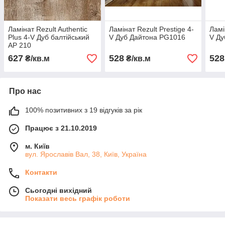
Ламінат Rezult Authentic
Ламінат Rezult Prestige 4-
Ламі
Plus 4-V Дуб балтійський
V Дуб Дайтона PG1016
V Ду
AP 210
627
528
528
₴/кв.м
₴/кв.м
Про нас
100% позитивних з 19 відгуків за рік
Працює з 21.10.2019
м. Київ
вул. Ярославів Вал, 38, Київ, Україна
Контакти
Сьогодні вихідний
Показати весь графік роботи