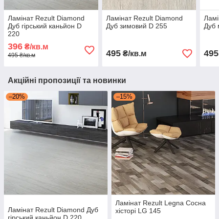
Ламінат Rezult Diamond
Ламінат Rezult Diamond
Ламі
Дуб гірський каньйон D
Дуб зимовий D 255
Дуб 
220
396
₴/кв.м
495
495
₴/кв.м
495 ₴/кв.м
Акційні пропозиції та новинки
–20%
–15%
Ламінат Rezult Legna Сосна
Ламінат Rezult Diamond Дуб
хісторі LG 145
гірський каньйон D 220