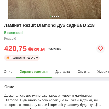
Ламінат Rezult Diamond Дуб садиба D 218
В наявності
Роздріб
420,75
₴/кв.м
495 ₴/кв.м
Економія
74.25 ₴
Опис
Характеристики
Доставка
Оплата
Умови 
Опис
Досконалість доступно вже зараз з чудовим ламінатом
Diamond. Відмінною рисою колекції є вишукані відтінки, які
створять атмосферу краси і гармонії у вашому будинку. Ціна