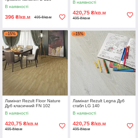
В наявності
В наявності
420,75
₴/кв.м
396
₴/кв.м
495 ₴/кв.м
495 ₴/кв.м
–15%
–15%
Ламінат Rezult Floor Nature
Ламінат Rezult Legna Дуб
Дуб класичний FN 102
стабл LG 140
В наявності
В наявності
420,75
420,75
₴/кв.м
₴/кв.м
495 ₴/кв.м
495 ₴/кв.м