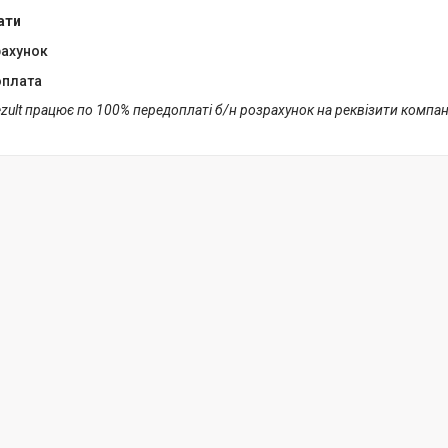
ати
рахунок
оплата
zult працює по 100% передоплаті б/н розрахунок на реквізити компанії